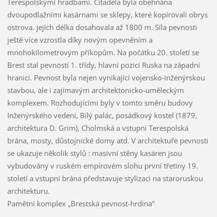
Terespolskými hradbami. Citadela byla obehnána
dvoupodlažními kasárnami se sklepy, které kopírovali obrys
ostrova. jejich délka dosahovala až 1800 m. Síla pevnosti
ještě více vzrostla díky novým opevněním a
mnohokilometrovým příkopům. Na počátku 20. století se
Brest stal pevností 1. třídy, hlavní pozicí Ruska na západní
hranici. Pevnost byla nejen vynikající vojensko-inženýrskou
stavbou, ale i zajímavým architektonicko-uměleckým
komplexem. Rozhodujícími byly v tomto směru budovy
Inženýrského vedení, Bílý palác, posádkový kostel (1879,
architektura D. Grim), Cholmská a vstupní Terespolská
brána, mosty, důstojnické domy atd. V architektuře pevnosti
se ukazuje několik stylů : masivní stěny kasáren jsou
vybudovány v ruském empírovém slohu první třetiny 19.
století a vstupní brána představuje stylizaci na staroruskou
architekturu.
Pamětní komplex „Brestská pevnost-hrdina“