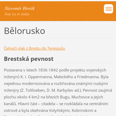
Slavomír Horák
Sine ira et studio
Bělorusko
Čelnočí vlak z Brestu do Terespolu
Brestská pevnost
Postavena v letech 1836-1842 podle projektu vojenských
inženýrů K. I. Oppermanna, Maleckého a Friedmanna. Byla
nejednou modernizována a rozšiřována známými ruskými
inženýry (Z. Toltloeben, D. M. Karbyšev ad.). Pevnost zaujímá
plochu okolo 4 km2 na březích Bugu, Muchovce a jejich
kanálů. Hlavní část – citadela – se rozkládala na centrálním
ostrově a byla obehnána Volyňskými, Kobrinskimi a