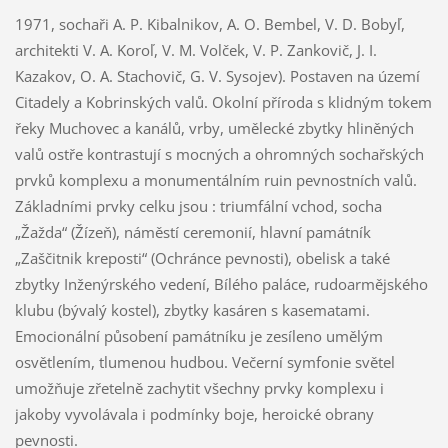
1971, sochaři A. P. Kibalnikov, A. O. Bembel, V. D. Bobyľ,
architekti V. A. Koroľ, V. M. Volček, V. P. Zankovič, J. I.
Kazakov, O. A. Stachovič, G. V. Sysojev). Postaven na území
Citadely a Kobrinských valů. Okolní příroda s klidným tokem
řeky Muchovec a kanálů, vrby, umělecké zbytky hliněných
valů ostře kontrastují s mocných a ohromných sochařských
prvků komplexu a monumentálním ruin pevnostních valů.
Základními prvky celku jsou : triumfální vchod, socha
„Žažda“ (Žízeň), náměstí ceremonií, hlavní památník
„Zaščitnik kreposti“ (Ochránce pevnosti), obelisk a také
zbytky Inženýrského vedení, Bílého paláce, rudoarmějského
klubu (bývalý kostel), zbytky kasáren s kasematami.
Emocionální působení památníku je zesíleno umělým
osvětlením, tlumenou hudbou. Večerní symfonie světel
umožňuje zřetelně zachytit všechny prvky komplexu i
jakoby vyvolávala i podmínky boje, heroické obrany
pevnosti.