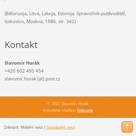
(Bělorusija, Litva, Latvija, Estonija. Spravočnik-putěvoditěľ,
Isskustvo, Moskva, 1986, str. 342)
Kontakt
Slavomír Horák
+420 602 495 454
slavomir.horak [at] post.cz
© 2022 Slavomír Horák
Vytvořeno službou
Webnode
Zobrazit:
Mobilní verzi
|
Standardní verzi