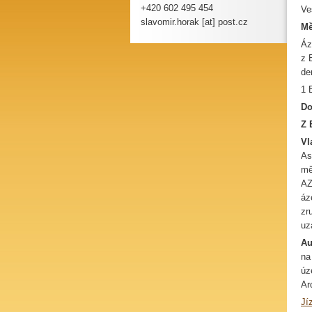
+420 602 495 454
Ve
slavomir.horak [at] post.cz
Mě
Áz
z 
de
1 
Do
Z 
Vl
As
mě
AZ
áz
zr
uz
Au
na
úz
Ar
Jí