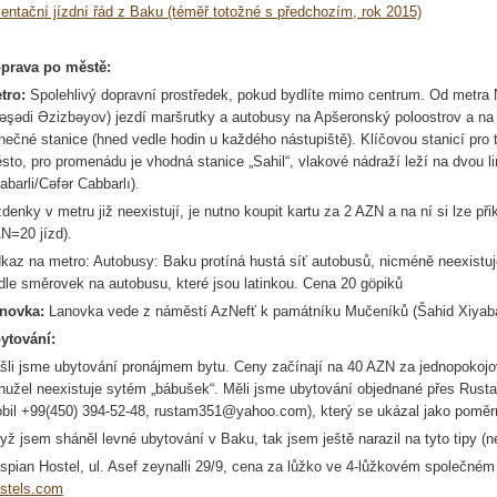
ientační jízdní řád z Baku (téměř totožné s předchozím, rok 2015)
prava po městě:
tro:
Spolehlivý dopravní prostředek, pokud bydlíte mimo centrum. Od metra
ə
ş
ə
di
Ə
zizb
ə
yov
) jezdí
maršrutky
a autobusy na
Apšeronský
poloostrov a na l
nečné stanice (hned vedle hodin u každého nástupiště). Klíčovou stanicí pro t
sto, pro promenádu je vhodná stanice „
Sahil
“, vlakové nádraží leží na dvou 
abarli
/
C
ə
f
ə
r
Cabbarlı
).
zdenky v metru již neexistují, je nutno koupit kartu za 2 AZN a na ní si lze přik
N=20 jízd).
kaz na metro:
Autobusy:
Baku protíná hustá síť autobusů, nicméně neexistuje
dle směrovek na autobusu, které jsou latinkou. Cena 20
göpiků
novka:
Lanovka vede z náměstí
AzNefť
k památníku
Mučeníků
(
Šahid
Xiyab
ytování:
šli jsme ubytování pronájmem bytu. Ceny začínají na 40 AZN za jednopokojo
hužel neexistuje sytém „bábušek“. Měli jsme ubytování objednané přes
Rust
bil +99(450) 394-52-48, rustam351@yahoo.com), který se ukázal jako poměrně
yž jsem sháněl levné ubytování v Baku, tak jsem ještě narazil na tyto tipy
spian
Hostel
, ul.
Asef
zeynalli
29/9, cena za lůžko ve 4-lůžkovém společném 
stels.com