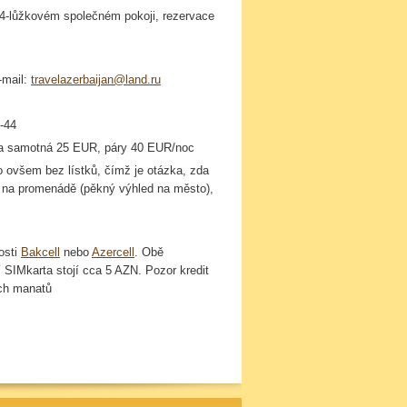
-lůžkovém společném pokoji, rezervace
-mail:
travelazerbaijan@land.ru
6-44
ena samotná 25 EUR, páry 40 EUR/noc
 ovšem bez lístků, čímž je otázka, zda
olo na promenádě (pěkný výhled na město),
osti
Bakcell
nebo
Azercell
. Obě
í
SIMkarta
stojí cca 5 AZN. Pozor kredit
ých
manatů