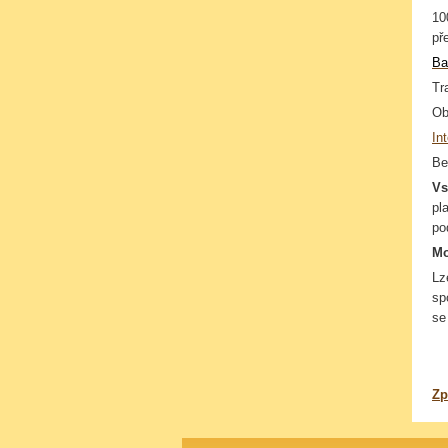
10
př
B
Tr
Ob
Int
Be
Vs
pl
po
Mo
Lz
sp
se
Zp