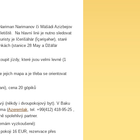
Nariman
Narimanov
či
Mäšädi
Azizbejov
etiště. Na hlavní linii je nutno sledovat
uristy je
Ičerišähär
(
İç
ə
riş
ə
h
ə
r
), staré
linkách (stanice 28 May a
Džäfär
oupit jízdy, které jsou velmi levné (1
 jejich mapa a je třeba se orientovat
ani
), cena 20
göpiků
vý (někdy i dvoupokojový byt). V Baku
ama
(
Azeremlak
, tel. +99(412) 418-95-25 ,
 spolehlivý partner.
 (nemám vyzkoušené):
pokoji 16 EUR, rezervace přes