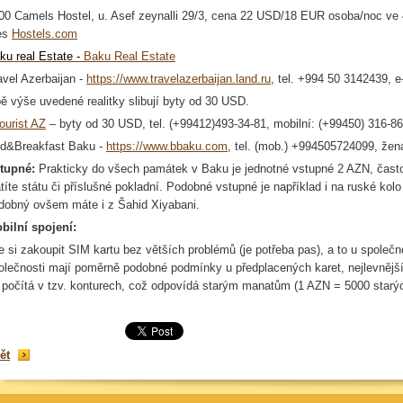
00
Camels
Hostel
, u.
Asef
zeynalli
29/3, cena 22 USD/18 EUR osoba/noc ve 4
es
Hostels.com
aku
real
Estate
-
Baku Real
Estate
avel
Azerbaijan
-
https://www.travelazerbaijan.land.ru
, tel. +994 50 3142439, e
ě výše uvedené
realitky
slibují byty od 30 USD.
ourist
AZ
– byty od 30 USD,
tel. (+99412)493-34-81, mobilní: (+99450) 316-8
d
&
Breakfast
Baku -
https://www.bbaku.com
, tel. (mob.) +994505724099, ž
tupné:
Prakticky do všech památek v Baku je jednotné vstupné 2 AZN, často
atíte státu či příslušné pokladní. Podobné vstupné je například i na ruské k
dobný ovšem máte i z
Šahid
Xiyabani
.
bilní spojení:
e si zakoupit SIM kartu bez větších problémů (je potřeba pas), a to u společn
olečnosti mají poměrně podobné podmínky u předplacených karet, nejlevnějš
 počítá v tzv.
konturech
, což odpovídá starým
manatům
(1 AZN = 5000 star
ět