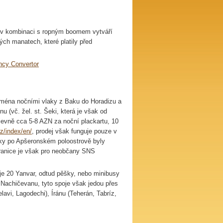
ž v kombinaci s ropným boomem vytváří
rých
manatech
, které platily před
ncy
Convertor
ejména nočními vlaky z Baku do Horadizu a
 (vč. žel. st. Šeki, která je však od
levně cca 5-8 AZN za noční plackartu, 10
az/index/en/
, prodej však funguje pouze v
laky po Apšeronském poloostrově byly
(hranice je však pro neobčany SNS
 je 20 Yanvar, odtud pěšky, nebo minibusy
 Nachičevanu, tyto spoje však jedou přes
lavi, Lagodechi), Íránu (Teherán, Tabríz,