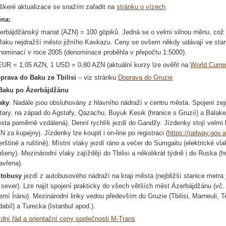
škeré aktualizace se snažím zařadit na
stránku o vízech
.
na:
erbájdžánský
manat
(AZN) = 100
göpiků
. Jedná se o velmi silnou měnu, co
Baku nejdražší město jižního Kavkazu. Ceny se ovšem někdy udávají ve sta
nominací v roce 2005 (denominace proběhla v přepočtu 1:5000).
EUR = 1,05 AZN, 1 USD = 0,80 AZN (aktuální kurzy lze ověřit na
World
Curre
prava do Baku ze Tbilisi
– viz stránku
Doprava do Gruzie
Baku po Ázerbájdžánu
aky
. Nadále jsou obsluhovány z hlavního nádraží v centru města. Spojení z
tary, na západ do Agstafy, Qazachu, Buyuk Kesik (hranice s Gruzií) a Balakenu
sta poměrně vzdálená). Denní rychlík jezdí do Gandžy. Jízdenky stojí velmi 
N za kupejnyj. Jízdenky lze koupit i on-line po registraci (
https://railway.gov.
erštině a ruštině). Místní vlaky jezdí ráno a večer do Sumgaitu (elektrické v
ušeny). Mezinárodní vlaky zajíždějí do Tbilisi a několikrát týdně i do Ruska 
avřena).
tobusy
jezdí z autobusového nádraží na kraji města (nejbližší stanice metra
 sever). Lze najít spojení prakticky do všech větších měst Ázerbájdžánu (vč.
emí Íránu). Mezinárodní linky vedou především do Gruzie (Tbilisi, Marneuli, Te
dabíl) a Turecka (Istanbul apod.).
zdní řád a orientační ceny společnosti M-Trans