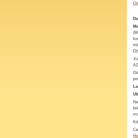
Or
Do
Me
(
M
ko
mě
Dž
Jí
AZ
Od
po
La
Ub
Na
bo
mo
Kd
Ca
Ho