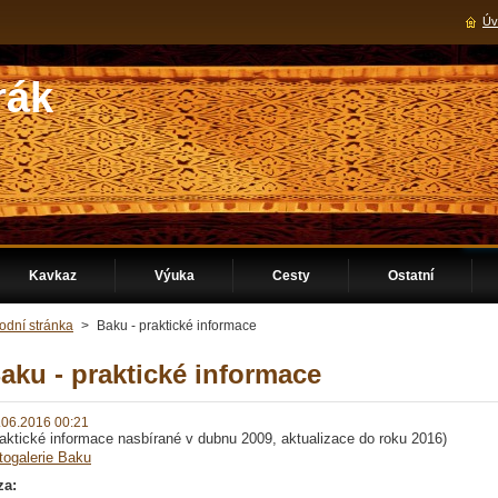
Úv
rák
Kavkaz
Výuka
Cesty
Ostatní
odní stránka
>
Baku - praktické informace
aku - praktické informace
.06.2016 00:21
raktické informace nasbírané v dubnu 2009, aktualizace do roku 2016)
togalerie
Baku
za: