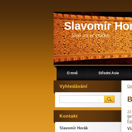
Slavomír Ho
Sine ira et studio
O mně
Středni Asie
Vyhledávání
Úv
B
22
Kontakt
(p
Fo
Slavomír Horák
Ví