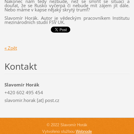
Nakonec nám tedy nezbude, než se smířit se situací a
doufat, že se Rusko vyčerpá či nebude mít zájem jít dále.
Nebo máme v kapse nějaký skrytý trumf?
Slavomír Horák. Autor je vědeckým pracovníkem Institutu
mezinárodních studií FSV UK.
« Zpět
Kontakt
Slavomír Horák
+420 602 495 454
slavomir.horak [at] post.cz
© 2022 Slavomír Horák
Vytvořeno službou
Webnode