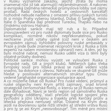
v Rusku významné zakázky, jejichž ztráta by mohla
znamenat růst již tak alarmující nezaměstnanosti. A nakonec
si evropská (zejména německá) průmyslová lobby své zájmy
protlačí. Řada českých hotelů a cestovních kanceláří
rozhodně nebude nadšena z omezení přílivu ruských turistů
(ti si místo Prahy vyberou Istanbul, Dubaj či Šanghaj, místo
Itálie či Španělska dají přednost Turecku, Thajsku nebo na
čínskému ostrovu Hajnan).
Diplomatické sankce mají též rub a líc. Případné
znovuzavedení víz pro ruské diplomaty bude sice pro Rusko
komplikací, nicméně nikoliv nepřekonatelnou, pokud
nechceme zrušit vztahy úplně (což není v českém ani
evropském zájmu). Vyhoštění poloviny ruské ambasády v
Praze a jinde bude znamenat reciproční krok z Ruska a tolik
expertů na našem ministerstvu zahraničí není. A těm, jež by
bylo možné nabrat, nemusí Rusko udělit víza (s těmi byly
ostatně průtahy dodnes).
Politické sankce mohou vyústit ve vyloučení Ruska z
Evropské rady, G8 a jiných klubů. Některých (jako třeba
Evropský soud pro lidská práva) se ruské vedení vzdá
snadno, ba dokonce s úlevou. Náhradu ve skupině G8 může
hledat v posilování alternativních struktur typu Čínou
vedené Šanghajské organizace spolupráce apod.
A co můžeme čekat od Ruska? Pro ruské vedení, průmysl a
ruské oligarchy není Krym příliš zajímavý, snad kromě
strategické černomořské flotily, o kterou se již Rusko nemusí
dále dohadovat. Navíc je tento region od samotného Ruska
geograficky oddělený, stačí přerušit logické spojení přes
východní a jižní Ukrajinu a trajekty přes Kerčský průliv a
letecká přeprava nemusejí stíhat. Ostatně na Krym dnes
jezdí na dovolenou spíše nižší střední až střední vrstva Rusů
a pro ty se asi Krym „neosvobozuje“. Tím méně pro místní