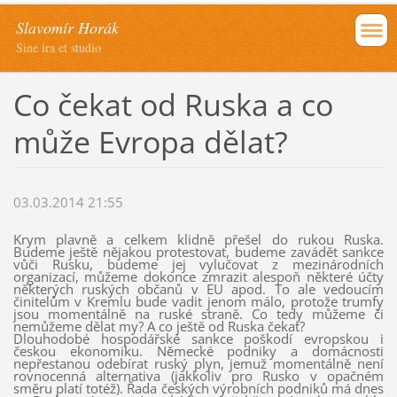
Slavomír Horák
Sine ira et studio
Co čekat od Ruska a co
může Evropa dělat?
03.03.2014 21:55
Krym plavně a celkem klidně přešel do rukou Ruska.
Budeme ještě nějakou protestovat, budeme zavádět sankce
vůči Rusku, budeme jej vylučovat z mezinárodních
organizací, můžeme dokonce zmrazit alespoň některé účty
některých ruských občanů v EU apod. To ale vedoucím
činitelům v Kremlu bude vadit jenom málo, protože trumfy
jsou momentálně na ruské straně. Co tedy můžeme či
nemůžeme dělat my? A co ještě od Ruska čekat?
Dlouhodobé hospodářské sankce poškodí evropskou i
českou ekonomiku. Německé podniky a domácnosti
nepřestanou odebírat ruský plyn, jemuž momentálně není
rovnocenná alternativa (jakkoliv pro Rusko v opačném
směru platí totéž). Řada českých výrobních podniků má dnes