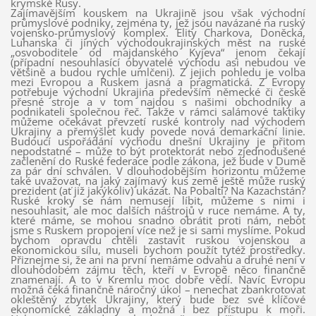
krymské Rusy.
Zajímavějším kouskem na Ukrajině jsou však východní
průmyslové podniky, zejména ty, jež jsou navázané na ruský
vojensko-průmyslový komplex. Elity Charkova, Doněcka,
Luhanska či jiných východoukrajinských měst na ruské
„osvoboditele od majdanského Kyjeva“ jenom čekají
(případní nesouhlasící obyvatelé východu asi nebudou ve
většině a budou rychle umlčeni). Z jejich pohledu je volba
mezi Evropou a Ruskem jasná a pragmatická. Z Evropy
potřebuje východní Ukrajina především německé či české
přesné stroje a v tom najdou s našimi obchodníky a
podnikateli společnou řeč. Takže v rámci salámové taktiky
můžeme očekávat převzetí ruské kontroly nad východem
Ukrajiny a přemýšlet kudy povede nová demarkační linie.
Budoucí uspořádání východu dnešní Ukrajiny je přitom
nepodstatné – může to být protektorát nebo zjednodušené
začlenění do Ruské federace podle zákona, jež bude v Dumě
za pár dní schválen. V dlouhodobějším horizontu můžeme
také uvažovat, na jaký zajímavý kus země ještě může ruský
prezident (ať již jakýkoliv) ukázat. Na Pobaltí? Na Kazachstán?
Ruské kroky se nám nemusejí líbit, můžeme s nimi i
nesouhlasit, ale moc dalších nástrojů v ruce nemáme. A ty,
které máme, se mohou snadno obrátit proti nám, neboť
jsme s Ruskem propojení více než je si sami myslíme. Pokud
bychom opravdu chtěli zastavit ruskou vojenskou a
ekonomickou sílu, museli bychom použít tytéž prostředky.
Přiznejme si, že ani na první nemáme odvahu a druhé není v
dlouhodobém zájmu těch, kteří v Evropě něco finančně
znamenají. A to v Kremlu moc dobře vědí. Navíc Evropu
možná čeká finančně náročný úkol – nenechat zbankrotovat
okleštěný zbytek Ukrajiny, který bude bez své klíčové
ekonomické základny a možná i bez přístupu k moři.