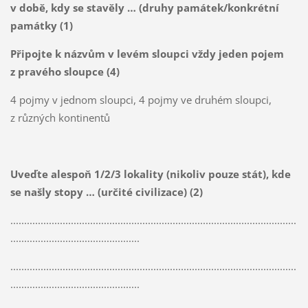
v době, kdy se stavěly … (druhy památek/konkrétní
památky (1)
Připojte k názvům v levém sloupci vždy jeden pojem
z pravého sloupce (4)
4 pojmy v jednom sloupci, 4 pojmy ve druhém sloupci,
z různých kontinentů
Uveďte alespoň 1/2/3 lokality (nikoliv pouze stát), kde
se našly stopy … (určité civilizace) (2)
........................................................................................................
...............................................
........................................................................................................
...............................................