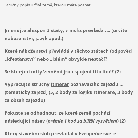
Stručný popis určité země, kterou máte poznat
Jmenujte alespoň 3 státy, v nichž převládá …. (určité
náboženství, jazyk apod.)
Které náboženství převládá v těchto státech (odpověď
„křesťanství“ nebo „islám“ obvykle nestačí?
Se kterými míty/zeměmi jsou spojeni tito lidé? (2)
Vypracujte stručný
itinerář
poznávacího zájezdu …
(tematický zájezd) (5, 2 body za logiku itineráře, 3 body
za obsah zájezdu)
Pokuste se odhadnout, ze které země pochází
následující název (
prémie 1 bod za bližší vysvětlení
) (2)
Který stavební sloh převládal v Evropě/ve světě