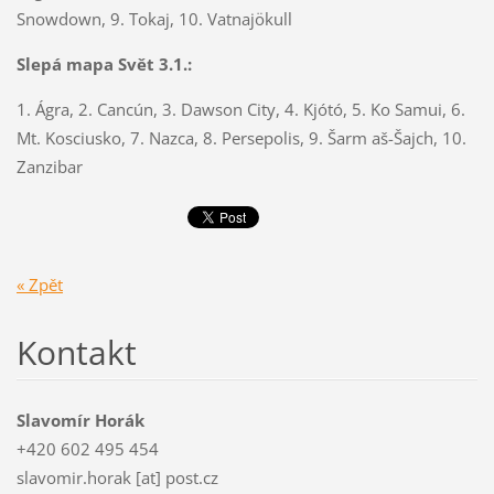
Snowdown
, 9. Tokaj, 10.
Vatnajökull
Slepá mapa Svět 3.1.:
1.
Ágra
, 2.
Cancún
, 3.
Dawson
City, 4.
Kjótó
, 5.
Ko
Samui
, 6.
Mt
.
Kosciusko
, 7.
Nazca
, 8. Persepolis, 9. Šarm
aš
-
Šajch
, 10.
Zanzibar
« Zpět
Kontakt
Slavomír Horák
+420 602 495 454
slavomir.horak [at] post.cz