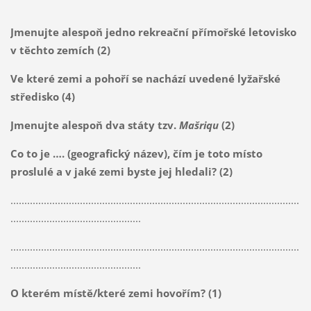
Jmenujte alespoň jedno rekreační přímořské letovisko
v těchto zemích (2)
Ve které zemi a pohoří se nachází uvedené lyžařské
středisko (4)
Jmenujte alespoň dva státy tzv.
Mašriqu
(2)
Co to je …. (geografický název), čím je toto místo
proslulé a v jaké zemi byste jej hledali? (2)
........................................................................................................
...............................................
........................................................................................................
...............................................
O kterém místě/které zemi hovořím? (1)