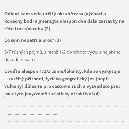
Odkud-kam vede určitý okruh/trasa (výchozí a
konečný bod) a jmenujte alespoň dvě další zastávky na
této trase/okruhu (2)
Co sem nepatří a proč? (3)
5-7 různých pojmů, z nichž 1-2 do tohoto výčtu z nějakého
důvodu nepatří
Uveďte alespoň 1/2/3 země/lokality, kde se vyskytuje
… (určitý přírodní, fyzicko-geografický jev (např.
vulkány) důležité pro cestovní ruch a vysvětlete proč
jsou tyto jevy/země turisticky atraktivní (4)
........................................................................................................
...............................................
........................................................................................................
...............................................