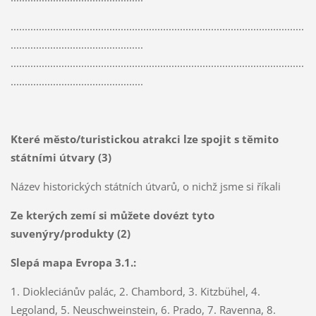
........................................................................................................
...............................................
........................................................................................................
...............................................
Které město/turistickou atrakci lze spojit s těmito
státními útvary (3)
Název historických státních útvarů, o nichž jsme si říkali
Ze kterých zemí si můžete dovézt tyto
suvenýry/produkty (2)
Slepá mapa Evropa 3.1.:
1.
Diokleciánův
palác, 2.
Chambord
, 3.
Kitzbühel
, 4.
Legoland
, 5.
Neuschweinstein
, 6.
Prado
, 7.
Ravenna
, 8.