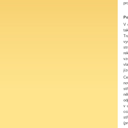
pr
Po
V 
ta
Tr
vy
st
re
vz
vl
jí
Ce
no
st
ně
od
v 
co
st
(
p