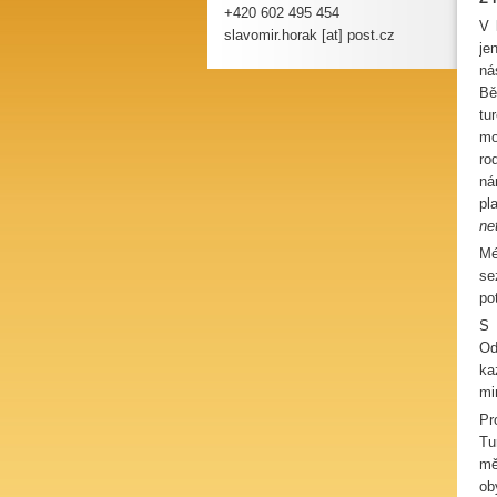
+420 602 495 454
V 
slavomir.horak [at] post.cz
je
ná
Bě
tu
mo
ro
ná
pl
ne
Mé
se
po
S 
Od
ka
mi
Pr
Tu
mě
ob