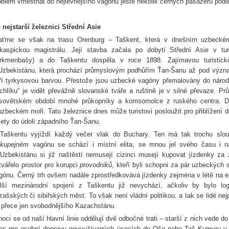
oblém vměstnat do nejlevnějšího vagónu ještě několik černých pasažérů podle
 nejstarší železnici Střední Asie
aťme se však na trasu Orenburg – Taškent, která v dnešním uzbeckém 
kaspickou magistrálu. Její stavba začala po dobytí Střední Asie v t
rkmenbašy) a do Taškentu dospěla v roce 1898. Zajímavou turistick
Uzbekistánu, která prochází průmyslovým podhůřím Ťan-Šanu až pod význam
ří tyrkysovou barvou. Přestože jsou uzbecké vagóny přemalovány do národ
ychlíku“ je vidět převážně slovanské tváře a ruštině je v silné převaze. P
sovětském období mnohé průkopníky a komsomolce z ruského centra. Dn
uzbeckém moři. Tato železnice dnes může turistovi posloužit pro přiblížení 
lety do údolí západního Ťan-Šanu.
Taškentu vyjíždí každý večer vlak do Buchary. Ten má tak trochu slouž
V
kupejném
vagónu se schází i místní elita, se mnou jel svého času i n
Uzbekistánu si již naštěstí nemusejí cizinci musejí kupovat jízdenky za z
tvářelo prostor pro korupci
provodniků
, kteří byli schopni za pár uzbeckých 
gónu. Černý trh ovšem nadále zprostředkovává jízdenky zejména v létě na 
lší mezinárodní spojení z Taškentu již nevychází, ačkoliv by bylo log
zašských či sibiřských měst. To však není vládní politikou, a tak se lidé n
 přece jen svobodnějšího Kazachstánu.
noci se od naší hlavní linie oddělují dvě odbočné trati – starší z nich vede d
es pro osobní dopravu nevyužívaných úsecích do Oše nebo Taš Kumyru v 