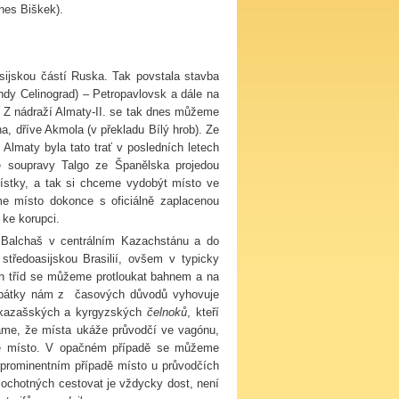
nes Biškek).
asijskou částí Ruska. Tak povstala stavba
hdy Celinograd) – Petropavlovsk a dále na
. Z nádraží Almaty-II. se tak dnes můžeme
, dříve Akmola (v překladu Bílý hrob). Ze
Almaty byla tato trať v posledních letech
é soupravy Talgo ze Španělska projedou
ístky, a tak si chceme vydobýt místo ve
e místo dokonce s oficiálně zaplacenou
 ke korupci.
 Balchaš v centrálním Kazachstánu a do
tředoasijskou Brasilií, ovšem v typicky
h tříd se můžeme protloukat bahnem a na
 zpátky nám z časových důvodů vyhovuje
kazašských a kyrgyzských
čelnoků
, kteří
máme, že místa ukáže průvodčí ve vagónu,
lné místo. V opačném případě se můžeme
 prominentním případě místo u průvodčích
dí ochotných cestovat je vždycky dost, není