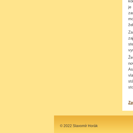
ko
je
za
mo
že
Za
za
st
vy
Že
no
As
vl
st
st
Zp
© 2022 Slavomír Horák