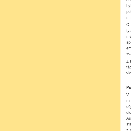
by
po
mi
O 
ty
mě
sp
em
sv
Z 
tá
vl
Po
V 
ru
dě
dl
As
st
z 