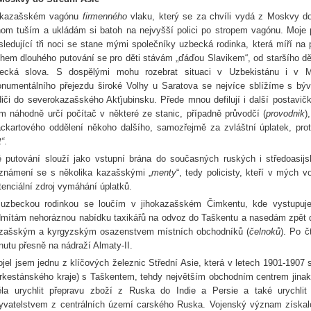
kazašském vagónu
firmenného
vlaku, který se za chvíli vydá z Moskvy do
nom tuším a ukládám si batoh na nejvyšší polici po stropem vagónu. Moje 
sledující tři noci se stane mými společníky uzbecká rodinka, která míří na 
hem dlouhého putování se pro děti stávám „ďáďou Slavikem“, od staršího d
recká slova. S dospělými mohu rozebrat situaci v Uzbekistánu i v 
numentálního přejezdu široké Volhy u Saratova se nejvíce sblížíme s býv
diči do severokazašského Akťjubinsku. Přede mnou defilují i další postavič
m náhodně určí počítač v některé ze stanic, případně průvodčí (
provodnik
)
ackartového oddělení někoho dalšího, samozřejmě za zvláštní úplatek, pro
t“
.
 putování slouží jako vstupní brána do současných ruských i středoasijs
známení se s několika kazašskými „
menty
“, tedy policisty, kteří v mých 
tenciální zdroj vymáhání úplatků.
uzbeckou rodinkou se loučím v jihokazašském Čimkentu, kde vystupuje
mítám nehoráznou nabídku taxikářů na odvoz do Taškentu a nasedám zpět d
zašským a kyrgyzským osazenstvem místních obchodníků (
čelnoků
). Po č
nutu přesně na nádraží Almaty-II.
ojel jsem jednu z klíčových železnic Střední Asie, která v letech 1901-1907 
rkestánského kraje) s Taškentem, tehdy největším obchodním centrem jinak
la urychlit přepravu zboží z Ruska do Indie a Persie a také urychlit
yvatelstvem z centrálních území carského Ruska. Vojenský význam získalo 