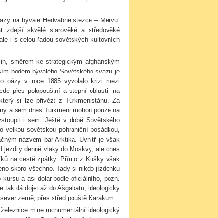
ázy na bývalé Hedvábné stezce – Mervu.
 zdejší skvělé starověké a středověké
ale i s celou řadou sovětských kultovních
a jih, směrem ke strategickým afghánským
nějším bodem bývalého Sovětského svazu je
to oázy v roce 1885 vyvolalo krizi mezi
de přes polopouštní a stepní oblasti, na
který si lze přivézt z Turkmenistánu. Za
 zóny a sem dnes Turkmeni mohou pouze na
n vstoupit i sem. Ještě v době Sovětského
o velkou sovětskou pohraniční posádkou,
ačným názvem bar Arktika. Uvnitř je však
d jezdily denně vlaky do Moskvy, ale dnes
dlíků na cestě zpátky. Přímo z Kušky však
no skoro všechno. Tady si nikdo jízdenku
ursu a asi dolar podle oficiálního, pozn.
se tak dá dojet až do Ašgabatu, ideologicky
a sever země, přes střed pouště Karakum.
železnice mine monumentální ideologický