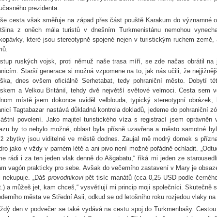
učasného prezidenta.
še cesta však směřuje na západ přes část pouště Karakum do významné o
tšina z oněch mála turistů v dnešním Turkmenistánu nemohou vynechat
kopávky, které jsou stereotypně spojené nejen v turistickým ruchem země, 
mů.
stup ruských vojsk, proti němuž naše trasa míří, se zde načas obrátil n
anicím. Starší generace si možná vzpomene na to, jak nás učili, že nejjiž
ška, dnes ovšem oficiálně Serhetabat, tedy pohraniční město. Dobytí té
skem a Velkou Británií, tehdy dvě největší světové velmoci. Cesta sem ve
dnom místě jsem dokonce uviděl velblouda, typický stereotypní obrázek, 
anicí Tagtabazar nastává důkladná kontrola dokladů, jedeme do pohraniční
láštní povolení. Jako majitel turistického víza s registrací jsem oprávně
azu by to nebylo možné, oblast byla přísně uzavřena a město samotné byl
jíž zbytky jsou viditelné ve městě dodnes. Zaujal mě modrý domek s přízn
dro jako v vždy v parném létě a ani pivo není možné pořádně ochladit. „Odtu
me rádi i za ten jeden vlak denně do Ašgabatu,“ říká mi jeden ze starouse
m vagón prakticky pro sebe. Avšak do večerního zastavení v Mary je obsaze
i nekupuje. „Dáš
provodnikovi
pět tisíc manátů (cca 0,25 USD podle černého k
t.) a můžeš jet, kam chceš,“ vysvětlují mi princip moji společníci. Skutečně 
derního města ve Střední Asii, odkud se od letošního roku rozjedou vlaky n
ždý den v podvečer se také vydává na cestu spoj do Turkmenbašy. Cestou 