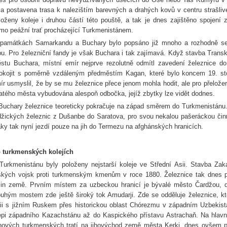
la postavena trasa k nalezištím barevných a drahých kovů v centru strašli
loženy koleje i druhou částí této pouště, a tak je dnes zajištěno spoje
mo peážní trať procházející Turkmenistánem.
památkách Samarkandu a Buchary bylo popsáno již mnoho a rozhodně se j
pu. Pro železniční fandy je však Buchara i tak zajímavá. Když stavba Tran
stu Buchara, místní emír nejprve rezolutně odmítl zavedení železnice do
okojit s poměrně vzdáleným předměstím Kagan, které bylo koncem 19. st
ír usmyslil, že by se mu železnice přece jenom mohla hodit, ale pro přeložení
atého města vybudována alespoň odbočka, jejíž zbytky lze vidět dodnes.
Buchary železnice teoreticky pokračuje na západ směrem do Turkmenistánu. 
džických železnic z Dušanbe do Saratova, pro svou nekalou pašeráckou či
aky tak nyní jezdí pouze na jih do Termezu na afghánských hranicích.
 turkmenských kolejích
Turkmenistánu byly položeny nejstarší koleje ve Střední Asii. Stavba Za
ských vojsk proti turkmenským kmenům v roce 1880. Železnice tak dnes p
jin země. Prvním místem za uzbeckou hranicí je bývalé město Čardžou, d
ouhým mostem zde ještě široký tok Amudarji. Zde se odděluje železnice, kter
ii s jižním Ruskem přes historickou oblast Chórezmu v západním Uzbekist
epi západního Kazachstánu až do Kaspického přístavu Astrachaň. Na hlavn
nových turkmenských tratí na jihovýchod země města Kerki, dnes ovšem 