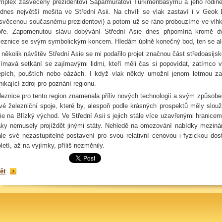
mplex zasvěcený prezidentovi Saparmuratovi Türkmenbašymu a jeho rodin
 dnes největší mešita ve Střední Asii. Na chvíli se vlak zastaví i v Geo
svěcenou současnému prezidentovi) a potom už se ráno probouzíme ve vlh
ře. Zapomenutou slávu dobývání Střední Asie dnes připomíná kromě dv
leznice se svým symbolickým koncem. Hledám úplně konečný bod, ten se ale
 několik návštěv Střední Asie se mi podařilo projet značnou část středoasijsk
jímavá setkání se zajímavými lidmi, kteří měli čas si popovídat, zatímco 
epích, pouštích nebo oázách. I když vlak někdy umožní jenom letmou zas
nikající zdroj pro poznání regionu.
leznice pro tento region znamenala příliv nových technologií a svým způsobem
vé železniční spoje, které by, alespoň podle krásných prospektů měly slou
ie na Blízký východ. Ve Střední Asii s jejich stále více uzavřenými hranicem
aky nemusely projíždět jinými státy. Nehledě na omezování nabídky mezinár
ále své nezastupitelné postavení pro svou relativní cenovou i fyzickou do
oletí, až na vyjímky, příliš nezměnily.
ět