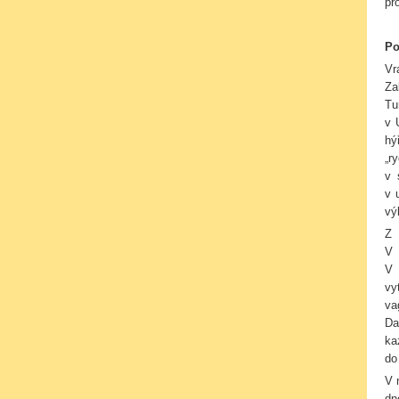
pr
Po
Vr
Za
Tu
v 
hý
„r
v 
v 
vý
Z 
V 
vy
va
Da
ka
do
V 
dn