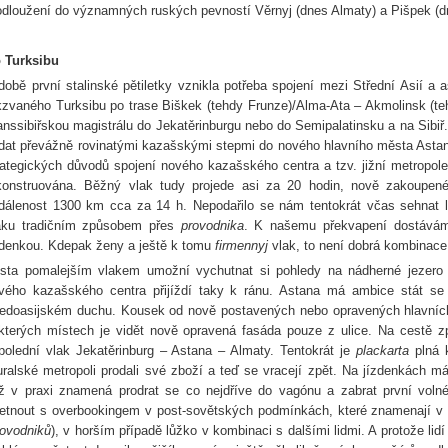
odloužení do významných ruských pevností Věrnyj (dnes Almaty) a Pišpek (d
 Turksibu
době první stalinské pětiletky vznikla potřeba spojení mezi Střední Asií a 
kzvaného Turksibu po trase Biškek (tehdy Frunze)/Alma-Ata – Akmolinsk (te
anssibiřskou magistrálu do Jekatěrinburgu nebo do Semipalatinsku a na Sibiř
dat převážně rovinatými kazašskými stepmi do nového hlavního města Astana
rategických důvodů spojení nového kazašského centra a tzv. jižní metropole 
konstruována. Běžný vlak tudy projede asi za 20 hodin, nově zakoupen
dálenost 1300 km cca za 14 h. Nepodařilo se nám tentokrát včas sehnat l
aku tradičním způsobem přes
provodnika
. K našemu překvapení dostávám
zdenkou. Kdepak ženy a ještě k tomu
firmennyj
vlak, to není dobrá kombinace
sta pomalejším vlakem umožní vychutnat si pohledy na nádherné jezero
vého kazašského centra přijíždí taky k ránu. Astana má ambice stát se s
ředoasijském duchu. Kousek od nově postavených nebo opravených hlavníc
kterých místech je vidět nově opravená fasáda pouze z ulice. Na cestě
polední vlak Jekatěrinburg – Astana – Almaty. Tentokrát je
plackarta
plná 
uralské metropoli prodali své zboží a teď se vracejí zpět. Na jízdenkách 
ž v praxi znamená prodrat se co nejdříve do vagónu a zabrat první vo
řetnout s overbookingem v post-sovětských podmínkách, které znamenají v
rovodniků
), v horším případě lůžko v kombinaci s dalšími lidmi. A protože li