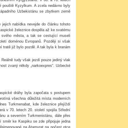
vé pouště Kyzylkum. A zcela nedávno byly
ní západního Uzbekistánu se zbytkem země
ejich nabídka nevejde do článku tohoto
skaspické železnice dospěla až ke svatému
 svého města, a tak se cestující museli
oletí doménou Evropanů. Později si však
 tratě již bylo pozdě. A tak byla k branám
Reálně tudy však jezdí pouze jediný vlak
nnost zvaný někdy „narkoexpres“. Uzbecké
kaspické dráhy byla započata s postupem
rotíná všechna důležitá místa moderních
nes Turkmenabat, kde železnice přejíždí
á v 70. letech 20. století spojila Střední
ánu a severním Turkmenistánu, dále přes
í směr ke Kaspiku se zde připojuje jedna
přejmenované na Atamyrat na počest otce