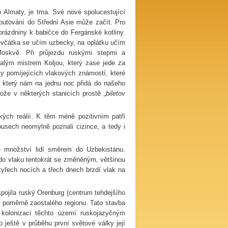
 Almaty, je tma. Své nové spolucestující
putování do Střední Asie může začít. Pro
prázdniny k babičce do Fergánské kotliny.
ěvčátka se učím uzbecky, na oplátku učím
Moskvě. Při průjezdu ruskými stepmi a
alým mistrem Koljou, který zase jede za
ky pomíjejících vlakových známostí, které
, který nám na jednu noc přidá do našeho
tože v některých stanicích prostě
„biletov
kých reálií. K těm méně pozitivním patří
vousech neomylně poznali cizince, a tedy i
 množství lidí směrem do Uzbekistánu.
o vlaku tentokrát se změněným, většinou
tyřech nocích a třech dnech brzdí vlak na
spojila ruský Orenburg (centrum tehdejšího
 poměrně zaostalého regionu. Tato stavba
 kolonizaci těchto území ruskojazyčným
ještě v průběhu první světové války její