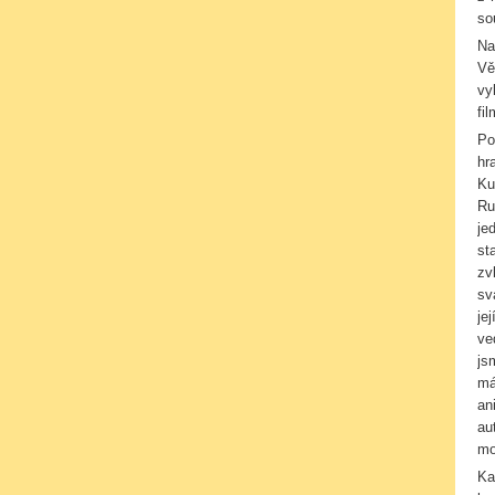
so
Na
Vě
vy
fil
Po
hr
Ku
Ru
je
st
zv
sv
je
ve
js
má
an
au
mo
Ka