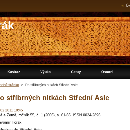
Úv
rák
Kavkaz
Výuka
Cesty
Ostatní
odní stránka
>
Po stříbrných nitkách Střední Asie
o stříbrných nitkách Střední Asie
.02.2011 10:45
dé a Země, ročník 55, č. 1 (2006), s. 61-65. ISSN 0024-2896
avomír Horák
Moskvy do Střední Asie