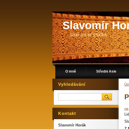
Slavomír Ho
Sine ira et studio
O mně
Středni Asie
Vyhledávání
Úv
P
08
Kontakt
Li
Sl
Slavomír Horák
Z 