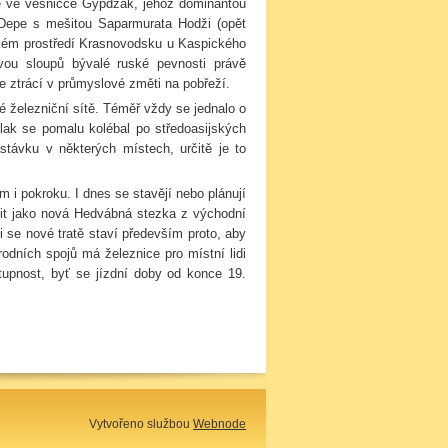
ě ve vesničce Gypdžak, jehož dominantou
k Depe s mešitou Saparmurata Hodži (opět
kém prostředí Krasnovodsku u Kaspického
ou sloupů bývalé ruské pevnosti právě
 ztrácí v průmyslové změti na pobřeží.
é železniční sítě. Téměř vždy se jednalo o
vlak se pomalu kolébal po středoasijských
távku v některých místech, určitě je to
 i pokroku. I dnes se stavějí nebo plánují
žit jako nová Hedvábná stezka z východní
i se nové tratě staví především proto, aby
odních spojů má železnice pro místní lidi
stupnost, byť se jízdní doby od konce 19.
Vytvořeno službou
Webnode