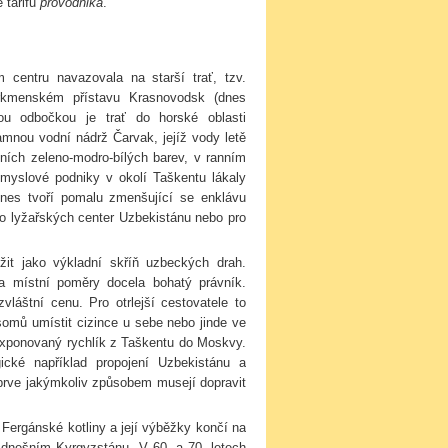
 tarifů
provodnika
.
centru navazovala na starší trať, tzv.
urkmenském přístavu Krasnovodsk (dnes
ou odbočkou je trať do horské oblasti
nou vodní nádrž Čarvak, jejíž vody letě
ních zeleno-modro-bílých barev, v ranním
růmyslové podniky v okolí Taškentu lákaly
es tvoří pomalu zmenšující se enklávu
do lyžařských center Uzbekistánu nebo pro
it jako výkladní skříň uzbeckých drah.
a místní poměry docela bohatý právník.
vláštní cenu. Pro otrlejší cestovatele to
somů umístit cizince u sebe nebo jinde ve
exponovaný rychlík z Taškentu do Moskvy.
ické například propojení Uzbekistánu a
ejprve jakýmkoliv způsobem musejí dopravit
o Fergánské kotliny a její výběžky končí na
dnešním Kyrgyzstánu. V 60. a 70. letech