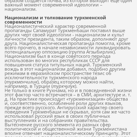
образом создается почва, из которой выходит еще один
важный момент современной идеологии –
национализм.
Национализм и толкование туркменской
современности
Националистический характер современной
пропаганды Сапамурат Туркменбаши поставил выше
других черт своей идеологии - национализм и культ
личности президента, таким образом, дополняют друг
друга. Националистическая пропаганда помогла, кроме
всего прочего, в начале независимости ликвидировать
потенциальную оппозицию (группа Агзыбирлик).
Национализм был в конце советского периода
использован во многих республиках СССР для
повышения статуса титульных наций. Туркменский
вождь в этот национализм добавил, подобно другим
режимам в евразийском пространстве тезис об
исключительности туркменского народа
(
туркменчилик
), образец которому можно найти,
например, в Турции (
туркчулук
).
Не только в книге Рухнама, но и в повседневной жизни
этот фактор часто встречается – в СМИ, архитектуре и. т.
д. На практике происходит «туркменизация» общества
и, соответственно, ослабление роли других языков,
прежде всего русского. Антирусский характер своего
поведения Туркменбаши не скрывал, хотя сам же часто
использовал русский язык в своих публичных
выступлениях и на собраниях правительства.
Вытеснение русского элемента из разных сфер
политической и общественной жизни Туркменистана
вполне отвечает националистическому принципу. Этот