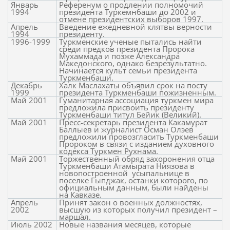
Январь
Референум о продлении полномочий
1994
президента Туркемнбаши до 2002 и
отмене президентских выборов 1997.
Апрель
Введение ежедневной клятвы верности
1994
президенту.
1996-1999
Туркменские ученые пытались найти
среди предков президента Пророка
Мухаммада и позже Александра
Македонского, однако безрезультатно.
Начинается культ семьи президента
Туркменбаши.
Декабрь
Халк Маслахаты объявил срок на посту
1999
президента Туркменбаши пожизненным.
Май 2001
Гуманитарная ассоциация туркмен мира
предложила присвоить президенту
Туркменбаши титул Бейик (Великий).
Май 2001
Пресс-секретарь президента Какамурат
Баллыев и журналист Осман Олэев
предложили провозгласить Туркменбаши
Пророком в связи с изданием духовного
кодекса Туркмен Рухнама.
Май 2001
Торжественный обряд захоронения отца
Туркменбаши Атамырата Ниязова в
новопостроенной
усыпальнице в
поселке Гыпджак, останки которого, по
официальным данным, были найдены
на Кавказе.
Апрель
Принят закон о военных должностях,
2002
высшую из которых получил президент –
маршал.
Июль 2002
Новые названия месяцев, которые