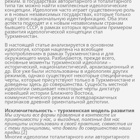
режим. В государствах авторитарного и тоталитарного
типа так можно найти комплексные идеологические
концепции. Идеология часто играет существенную роль
и в новых независимых государствах, которые только
ищут свою национальную идентификацию. Оба этих
аспекта подходят и к новым независимым странам
бывшего СССР, в рамках которых ярчайшим примером
развития идеологической концепции стал
Туркменистан.
В настоящей статье анализируется в основном
идеология, которая нацелена на всеобщее
«употробление» в рамках Туркменистана и для
окружающего мира. Разбираются, прежде всего,
основные моменты туркменской идеологии –
исторический, националистичесий, архаизационный и
др. Все уже были использованы в идеологиях других
режимов, однако существуют некоторые специфичные
черты, которые присутствуют только в Туркменистане и
доведены здесь до совершенства. Сущность местной
идеологии смешивает некоторые черты диктатур
новейшей истории Ближнего Востока,
коммунистического режима и псевдоархаичных
признаков древней ориентальной деспотии.
Исключительность – туркменская модель развития
Мы изучили все формы правления в контексте их
применимости у нас, и выгодные, полезные для нас
принципы использовали в своей практике, совместив их
с теми принципами, что довели до совершенства наши
предки.
[2]
Многие идеологии тоталитарного или авторитарного