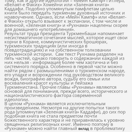
тому, как и другие идеологии – «Мейн Кампф» Гитлера,
«Велаят-е Факих» Хомейни или «Заленая книга»
Каддафи. Подобно упомянутым памфлетам целью
книги было передать туркменам духовный источник и
нравоучение. Однако, если «Мейн Кампф» или «Велаят-
е Факих» открыто взывают к экспанзии, с том числе и
военной, «Зеленая книга» и «Рухнама» нацелены скорее
для домашнего «употребления».
Результат труда президента Туркменбаши напоминает
несистематичное сочетание мыслей, которое ищет свои
корни в Коране, коммунистических брошюрах,
туркменских традициях (или иногда в
псевдотрадициях) и на собственном толковании
туркменской истории.
Сам текст Рухнама разделен на
пять частей, однако говорить о содержании каждой из
них нельзя - информация более чем хаотична и без
системного порядка. Особенно в первой части можно
найти рядом с размышлениями о туркменском народе,
его упадке и возрождении под руководством великого
вождя, биографию автора, судьбу его семьи или
восхваления красот культуры и пейзажа
Туркменистана. Прочие главы «Рухнамы» являются
основой для понимания, прежде всего, исторического и
националистического фактора современной
идеологии.
В целом «Рухнама» является исключительным
произведением. Несмотря на другие попытки такого
рода (упомянутая «Зеленая книга» Каддафи), до сих пор
подобная книга не стала предметом почти
божественного характера и не приравнялась к уровню
священных религиозных книг. Именно поэтому в
«Рухнаме» можно найти главный
в проблематику
вклад