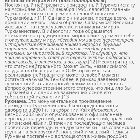
Вечный нейтралитет (
Бакы битараплык
)
.
Постоянный нейтралитет, присвоенный Туркменистану
на Ассамблее ООН 12 декабря 1995, является главным
идеологическим козырем во внешней политике
Туркменбаши.[11] Однако он нацелен, прежде всего, на
домашний «очаг». Таким образом, Сапармурат Великий
указывает на некое уважение и внимание мира к
Туркменистану. В идеологии тоже обращается
внимание на традиционное миролюбие туркмен к себе
и окружающему миру.
«Сегодня мы заново пересмотрели
исторические отношения нашего народа с другими
странами. Народы этих стран не сегодня узнали
туркмен, их миролюбивый характер. Не случайно, что
наш нейтральный статус в первую очередь подержали
наши соседи, а затем уже и весь мир.
[12] Несмотря на то,
что статус нейтрального (может быть, независимого)
государства был принят в ООН, практическая
реализация нейтралитета может в любой момент
остаться на бумаге. Тем более, в рамках давления на
туркменский тоталитарный режим можно поднять
вопрос о пересмотрении этого статуса, что лишило бы
Туркменбаши одной из важнейших основ его
собственной идеологии.[13]
Рухнама
. Это монументальное произведение
президента Туркменистана было представлено и
одобрено в 2001 г. на собрании
Халк Маслахаты
.
Весной 2002 были опубликованы и официальные
переводы на русский, английский, турецкий, арабский
и японский языки. В течение последующих месяцев
появились переводы и на другие языки – из славянской
группы на белорусский, польский и чешский. Тезисы
Рухнамы постепенно воплощаются в жизнь подобно