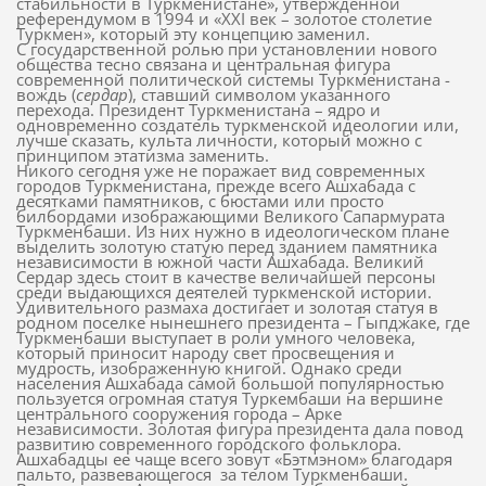
стабильности в Туркменистане», утвержденной
референдумом в 1994 и «XXI век – золотое столетие
Туркмен», который эту концепцию заменил.
С государственной ролью при установлении нового
общества тесно связана и центральная фигура
современной политической системы Туркменистана -
вождь (
сердар
), ставший символом указанного
перехода. Президент Туркменистана – ядро и
одновременно создатель туркменской идеологии или,
лучше сказать, культа личности, который можно с
принципом этатизма заменить.
Никого сегодня уже не поражает вид современных
городов Туркменистана, прежде всего Ашхабада с
десятками памятников, с бюстами или просто
билбордами изображающими Великого Сапармурата
Туркменбаши. Из них нужно в идеологическом плане
выделить золотую статую перед зданием памятника
независимости в южной части Ашхабада. Великий
Сердар здесь стоит в качестве величайшей персоны
среди выдающихся деятелей туркменской истории.
Удивительного размаха достигает и золотая статуя в
родном поселке нынешнего президента – Гыпджаке, где
Туркменбаши выступает в роли умного человека,
который приносит народу свет просвещения и
мудрость, изображенную книгой. Однако среди
населения Ашхабада самой большой популярностью
пользуется огромная статуя Туркембаши на вершине
центрального сооружения города – Арке
независимости. Золотая фигура президента дала повод
развитию современного городского фольклора.
Ашхабадцы ее чаще всего зовут «Бэтмэном» благодаря
пальто, развевающегося
за телом Туркменбаши.