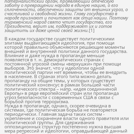
патерналистский орган, проявляющий отеческую
заботу о превращении народа в единую нацию, о его
сплоченности, обеспечении защиты от внешних угроз, о
счастливой и свободной жизни. Главу государства в
народе признают и почитают как отца нации. Поэтому
туркменский народ свято чтит государство, его
Президента, верит им, поддерживает их и готов
защитить их даже ценой своей жизни.
[1]
В каждом государстве существует политическими
элитами выдвигающаяся идеология, при помощи
которой правильно объясняются решающие моменты
внешней и внутренней политики данного государства.
Влияние и даже нужда в пропаганде меньше
появляется в т. н. демократических странах с
постоянной угрозой смены «верхушки» при помощи
выборов. Это значит, что у идеологии одной
политической партии нет времени, чтобы ее внедрить
в население. В странах этого типа можно делать
пропаганду на общие темы, у которых существует
политический консенcус в рамках большей части
политического спектра – напр. «идея соединненой
Европы» в ряде европейский стран или пропаганда
угроз безопасности с современных США в связи с
борьбой против терроризма.
Нужда в пропаганде, однако, скорее очевидна в
системах, где политическая борьба не повторяется
периодически. Главная задача таких систем -
укрепление и сохранение власти одного правителя или
политической группы. Для сдерживания
оппозиционных структур постепенно нужна высшая
мера репрессий и идеологии, оправдывающей данный