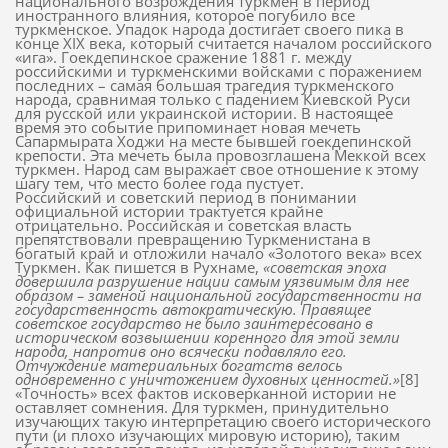
национального возрождения туркмен в период
иностранного влияния, которое погубило все
туркменское. Упадок народа достигает своего пика в
конце XIX века, который считается началом российского
«ига». Гоекдепинское сражение 1881 г. между
российскими и туркменскими войсками с поражением
последних – самая большая трагедия туркменского
народа, сравнимая только с падением Киевской Руси
для русской или украинской истории. В настоящее
время это событие припоминает новая мечеть
Сапармырата Ходжи на месте бывшей гоекдепинской
крепости. Эта мечеть была провозглашена Меккой всех
туркмен. Народ сам выражает свое отношение к этому
шагу тем, что место более года пустует.
Российский и советский период в понимании
официальной истории трактуется крайне
отрицательно. Российская и советская власть
препятствовали превращению Туркменистана в
богатый край и отложили начало «Золотого века» всех
Туркмен. Как пишется в Рухнаме,
«советская эпоха
довершила разрушение нации самым уязвимым для нее
образом – заменой национальной государственности на
государственность автократическую. Правящее
советское государство не было заинтересовано в
историческом возвышении коренного для этой земли
народа, напротив оно всячески подавляло его.
Отчуждение материальных богатств велось
одновременно с уничтожением духовных ценностей.»
[8]
«Точность» всех фактов исковерканной истории не
оставляет сомнения. Для туркмен, принудительно
изучающих такую интерпретацию своего исторического
пути (и плохо изучающих мировую историю), таким