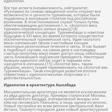
идеологий.
Все три аспекта (независимость, нейтралитет,
«Рухнама») по словам священной книги откроют все
возможности и ценности туркменам, которые были
подавлены в минувшие столетия под российским
влиянием. В этом понимании служат только путем,
обеспечивающим достижение т. н. «Золотого века
туркмен» (
туркменин алтын асыры
),[14]
идеологической концепции
Туркменбаши о «светлом
будущем» в XXI веке, во время которого осуществится
исключительный туркменский путь. Идея «золотого
века» напоминает своим счастливым концом
некоторые религиозные течения и секты. И как бывает
в подобных случаях, на самом деле к настоящему
счастью (золотому веку) имеет доступ лишь небольшая
часть ближайшего окружения президента. Некоторые
бывшие идеологи сейчас сидят в тюрьмах или
находятся в изгнании.[15] «Золотой век», таким
образом, можно скорее переименовать на «Золотой век
Туркменбаши». Такая концепция развития вполне
совместима с идеологическими лозунгами и с
действительностью.
Идеология в архитектуре Ашхабада
Монументальная архитетура не является исключением
из ряда других диктатур, примеры сталинской Москвы,
хусейновского Багдада, ататюрковской Анкары или
ким-ир-сеновского Пхеньяна, а лишь одним из многих.
Новые постройки во всем регионе Центральной Азии
(Астана, Ташкент) породили даже новый архитектурный