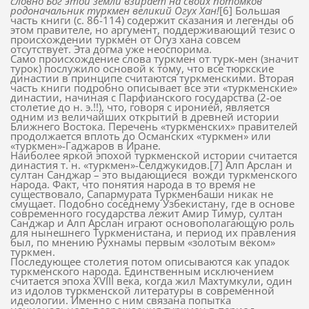
словно Бог этой земли взирает на своих потомков
родоначальник туркмен великий Огух Хан!
[6]
Большая
часть книги (с. 86-114) содержит сказания и легенды об
этом правителе, но аргумент, поддерживающий тезис о
происхождении туркмен от Огуз хана совсем
отсутствует. Эта догма уже неоспорима.
Само происхождение слова туркмен от турк-мен (значит
турок) послужило основой к тому, что все тюркские
династии в принципе считаются туркменскими. Вторая
часть книги подробно описывает все эти «туркменские»
династии, начиная с Парфианского государства (2-ое
столетие до н. э.!!), что, говоря с иронией, является
одним из величайших открытий в древней истории
Ближнего Востока. Перечень «туркменских» правителей
продолжается вплоть до Османских «туркмен» или
«туркмен»-Гаджаров в Иране.
Наиболее яркой эпохой туркменской истории считается
династия т. н. «туркмен»-Селджукидов.[7] Алп Арслан и
султан Санджар – это выдающиеся
вожди туркменского
народа. Факт, что понятия народа в то время не
существовало, Сапармурата Туркменбаши никак не
смущает. Подобно соседнему Узбекистану, где в основе
современного государства лежит Амир Тимур, султан
Санджар и Алп Арслан играют основополагающую роль
для нынешнего Туркменистана, и период их правления
был, по мнению Рухнамы первым «золотым веком»
туркмен.
Последующее столетия потом описываются как упадок
туркменского народа. Единственным исключением
считается эпоха XVIII века, когда жил Махтумкули, один
из идолов туркменской литературы в современной
идеологии. Именно с ним связана попытка