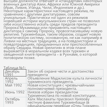
высшей должности отвечает и «стандартам» некоторых
военных диктатур Азии, Африки или Южной Америки
(Ирак, Ливия, Уганда, Чили, Индонезия и др.).
Некоторые характеристики настоящего режима, по
сравнению с другими диктатурами, совсем
уникальные. Практически ни один из режимов
новейшей истории мусульманских стран не позволил
себе искусственно искать среди предков президента
Пророка Мухаммада или приравнять настоящего
диктатора к самому Пророку, провозгласившему новую
религию. Туркменбаши, таким образом, создает новую
политическую систему, основанную, не как например в
Ливии на местных традициях, а на псевдоистории и
псевдотрадициях, придуманных или приспособленных
образу Сердара. Новая «религия» в этом плане
выражается в моральном кодеке всех туркмен и
священной книге президента – в Рухнаме, о которой
поговорим позже.
Таблица №1:
Декабрь
Закон об охране чести и достоинства
1991
президента
Апрель
Объявление Маджлисом культа личности
1992
туркменского президента.
Май 1992
Новая конституция с чрезвычайными
полномочиями президента.
Июнь 1992
Ниязов избран президентом
Туркменистана по новой конституции.
Октябрь
Халк Маслахаты присвоил Ниязову
1993
честную фамилию Туркменбаши (в
официальном переводе «Отец Туркмен».