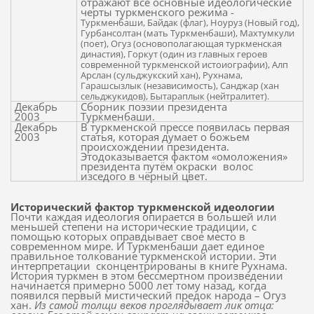
отражают все основные идеологические
черты туркменского режима -
Tуркменбаши, Байдак (флаг), Ноуруз (Новый год),
Гурбансолтан (мать Туркменбаши), Махтумкули
(поет), Огуз (основополагающая туркменская
династия), Горкут (один из главных героев
современной туркменской истоиографии), Алп
Арслан (сульджукский хан), Рухнама,
Гарашсызлык (независимость), Санджар (хан
сельджукидов), Бытараплык (нейтралитет).
Декабрь
Сборник поэзии президента
2003
Туркменбаши.
Декабрь
В туркменской прессе появилась первая
2003
статья, которая думает о божьем
происхождении президента.
Этодоказывается фактом «омоложения»
президента путём окраски
волос
изседого в чёрный цвет.
Исторический фактор туркменской идеологии
Почти каждая идеология опирается в большей или
меньшей степени на исторические традиции, с
помощью которых оправдывает свое место в
современном мире. И Туркменбаши дает единое
правильное толкование туркменской истории. Эти
интерпретации
сконцентрированы в книге Рухнама.
История туркмен в этом бессмертном произведении
начинается примерно 5000 лет тому назад, когда
появился первый мистический предок народа – Огуз
хан.
Из самой толщи веков проглядывает лик отца: