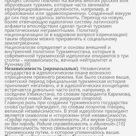
процесс сильно повлиял на жизнь многих русских или
обрусевших туркмен, которые часто занимали
квалифицированные должности, например, в
образовании или здравоохранении. Созданный вакуум
до сих пор не удалось заполнить. Переход на новую,
более отвечающую идеологии систему латинского
алфавита впоследствии сделал тысячи туркмен
практическими неграмотными. Политику
национализации (и в кадровом вопросе коренизации)
таким образом можно приравнять к социальному
землетрясению.
Национализм определяет и основы внешней и
внутренней политики Туркменистана, которые в
современной туркменской идеологии опираются о три
столпа – независимость, вечный нейтралитет и
Рухнаму.[9]
Независимость (
гарашсызлык
)
. Независимое
государство в идеологическом плане возникло
отрицанием прежнего режима. Как было сказано выше,
советский период официальная туркменская история
принимает негативно, и в идеологических концепциях
встречается довольно часто (хотя, например, в
соседнем Узбекистане, по словам президента Каримова,
строится новый дом, не разрушая старого
).
Главную роль при создании туркменского государства
снова сыграл президент, по словам лозунгов «творец
великой независимости». В этой идеологии президент
является символом и «сторожем» этой независимости.
«Сердар принес нам сплоченность 24-х внуков Огузхана;
он дал народу, Родине справедливость и единение»
.[10]
Независимость тесно связывается и с особым
туркменским путем, о котором упоминалось выше.