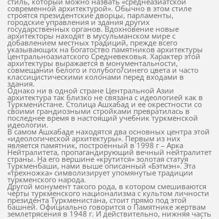
стиль, который можно назвать «среднеазиатской
современной архитектурой». Обычно в этом стиле
строятся президентские дворцы, парламенты,
городские управления и здания других
государственных органов. Вдохновение новые
архитекторы находят в мусульманском мире с
добавлением местных традиций, прежде всего
указывающих на богатоство памятников архитектуры
центральноазиатского Средневековья. Характер этой
архитектуры выражается в монументальности,
совмещании белого и голубого/синего цвета и часто
классицистическими колонами перед входами в
здания.
Однако ни в одной стране Центральной Азии
архитектура так близко не связана с идеологией как в
Туркменистане. Столица Ашхабад и ее окрестности со
своими грандиозными стройками превратилась в
последнее время в настоящий учебник туркменской
идеологии.
В самом Ашхабаде находятся два основных центра этой
«идеологической архитектуры». Первым из них
является памятник, построенный в 1998 г – Арка
Нейтралитета, пропагандирующий вечный нейтралитет
страны. На его вершине «крутится» золотая статуя
Туркменбаши, нами выше описанный «Бэтмэн». Эта
«трехножка» символизирует упомянутые традиции
туркменского народа.
Другой монумент такого рода, в котором смешиваются
черты туркменского национализма с культом личности
президента Туркменистана, стоит прямо под этой
башней. Официально говорится о Памятнике жертвам
землетрясения в 1948 г. И действительно, нижняя часть