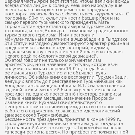
Верхняя часть Арки вертится так, чтобы великий вождь
всегда стоял лицом к солнцу. Реакцию народа лучше
всего характеризирует современная народная
поговорка:
«хочешь деньги, должен уметь крутиться»
. С
половины 90-х гг. культ личности расширился и на
семью первого туркменского президента. Мать
Горбансолтан Эдже стала примером туркменской
женщины, и отец Атамырат - символом традиционного
туркменского героизма. И им построили
монументальные памятники в Ашхабаде и в Гыпджаке.
Эти статуи наглядно демонстрируют характер режима и
представляют самого вождя, который, видимо,
поддался чувству неограниченной власти и страдает
некого рода психологической девиацией.
Об этом говорят не только монументализм
архитектуры, но и названия и титулы, которые Он
получил, начиная с апреля 1992 г., когда был
официально в Туркменистане объявлен культ
личности. Об изменениях в восприятии Туркменбаши,
ведущих вплоть до представления Туркменбаши как
Бога, дает информацию таблица №1. Сначала главной
задачей этих изменений было укрепление власти
президента, однако постепенно некоторые капризы
(новые названия месяцев, назначение Пророком,
издание книги Рухнама) свидетельствуют о
ненормальном состоянии президента и о «хорошей»
работе его окружения, создающего идеологический
занавес около Туркменбаши.
Бессменность президента, принятая в конце 1999 г.,
стала уже неудивительным явлением для государств
Центральной Азии, хотя и здесь Туркменбаши встал
«впереди региона всего». Но присвоение пожизненной