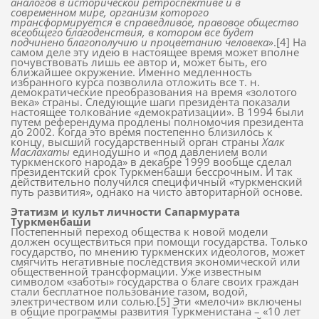
аналогов в исторической ретроспективе и в
современном мире, организм которого
трансформируется в справедливое, правовое общество
всеобщего благоденствия, в котором все будет
подчинено благополучию и процветанию человека»
.[4] На
самом деле эту идею в настоящее время может вполне
почувствовать лишь ее автор и, может быть, его
ближайшее окружение. Именно медленность
избранного курса позволила отложить все т. н.
демократические преобразования на время «золотого
века» страны. Следующие шаги президента показали
настоящее толкование «демократизации». В 1994 были
путем референдума продлены полномочия президента
до 2002. Когда это время постепенно близилось к
концу, высший государственный орган страны
Халк
Маслахаты
единодушно и «под давлением воли
туркменского народа» в декабре 1999 вообще сделал
президентский срок Туркменбаши бессрочным. И так
действительно получился специфичный «туркменский
путь развития», однако на чисто авторитарной основе.
Этатизм и культ личности Сапармурата
Туркменбаши
Постепенный переход общества к новой модели
должен осуществиться при помощи государства. Только
государство, по мнению туркменских идеологов, может
смягчить негативные последствия экономической или
общественной трансформации. Уже известным
символом «заботы» государства о благе своих граждан
стали бесплатное пользование газом, водой,
электричеством или солью.[5] Эти «мелочи» включены
в общие программы развития Туркменистана – «10 лет