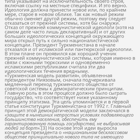
типа указывают на исключительность своего строя,
включая ссылку на местные специфики. И это верно.
Идеология должна принести новое или, по крайнем
мере, старое в новом облике. Так как новый режим
обычно сменяет другой режим, поэтому ему следует
отказаться от прежней системы, хотя бы снаружи.
Отказ от прежней коммунистической идеологи (хотя на
самом деле часто лишь декларативный) и от других
больших идеологических концепций окружающего
мира открыл путь к сильно националистической
концепции. Президент Туркменистана в начале
отказался и от исламской или пантюркской идеологии.
В этом плане он проявился как хороший ученик
прежней коммунистической системы, которая именно в
связи с южными тюркскими и одновременно
исламскими республиками считала эти два
идеологических течения вредными.
«Туркменская модель развития», объявленная
президентом Ниязовым, сначала подчеркивала
медленный переход туркменского общества от
советской системы к демократическим принципам.
Главную роль в этом процессе должно было сыграть
государство, что соответствует ниже указанному
принципу этатизма. Эта цель упоминается и в первой
статье конституции Туркменистана от 1992 г. Главный
принцип этой демократической модели заключался в
«защите в нынешних непростых условиях подавляющего
большинства населения, обеспечить ему
гарантированную помощь государства, не выбрасывая
людей за борт».
[3] На основе этой идеи выросла
концепция президента о
«национальном бесклассовом
обществе принципиально нового типа не имеющего