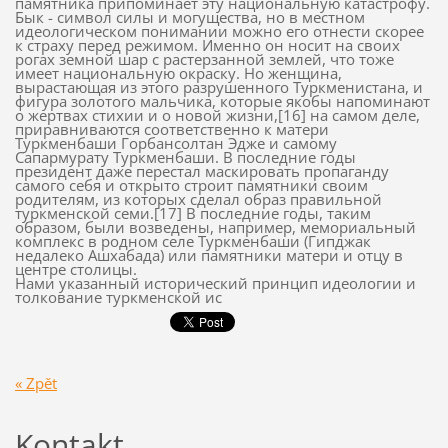
памятника припоминает эту национальную катастрофу.
Бык - символ силы и могущества, но в местном
идеологическом понимании можно его отнести скорее
к страху перед режимом. Именно он носит на своих
рогах земной шар с растерзанной землей, что тоже
имеет национальную окраску. Но женщина,
вырастающая из этого разрушенного Туркменистана, и
фигура золотого мальчика, которые якобы напоминают
о жертвах стихии и о новой жизни,[16] на самом деле,
приравниваются соответственно к матери
Туркменбаши Горбансолтан Эдже и самому
Сапармурату Туркменбаши. В последние годы
президент даже перестал маскировать пропаганду
самого себя и открыто строит памятники своим
родителям, из которых сделал образ правильной
туркменской семи.[17] В последние годы, таким
образом, были возведены, например, мемориальный
комплекс в родном селе Туркменбаши (Гипджак
недалеко Ашхабада) или памятники матери и отцу в
центре столицы.
Нами указанный исторический принцип идеологии и
толкование туркменской ис
« Zpět
Kontakt