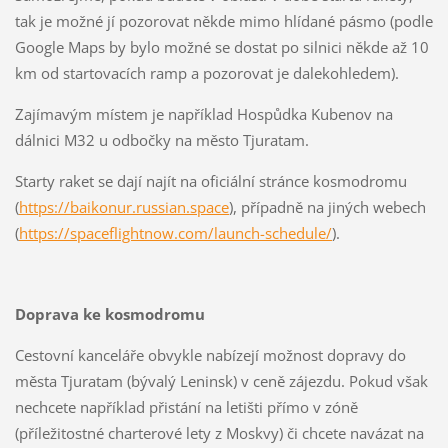
tak je možné jí pozorovat někde mimo hlídané pásmo (podle
Google Maps by bylo možné se dostat po silnici někde až 10
km od startovacích ramp a pozorovat je dalekohledem).
Zajímavým místem je například Hospůdka Kubenov na
dálnici M32 u odbočky na město Tjuratam.
Starty raket se dají najít na oficiální stránce kosmodromu
(
https://baikonur.russian.space
), případně na jiných webech
(
https://spaceflightnow.com/launch-schedule/
).
Doprava ke kosmodromu
Cestovní kanceláře obvykle nabízejí možnost dopravy do
města Tjuratam (bývalý Leninsk) v ceně zájezdu. Pokud však
nechcete například přistání na letišti přímo v zóně
(příležitostné charterové lety z Moskvy) či chcete navázat na