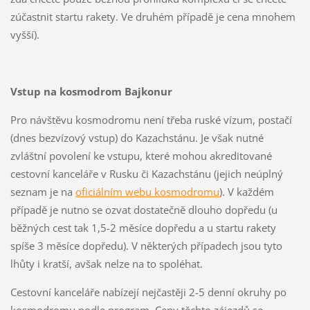
zúčastnit startu rakety. Ve druhém případě je cena mnohem
vyšší).
Vstup na kosmodrom Bajkonur
Pro návštěvu kosmodromu není třeba ruské vízum, postačí
(dnes bezvízový vstup) do Kazachstánu. Je však nutné
zvláštní povolení ke vstupu, které mohou akreditované
cestovní kanceláře v Rusku či Kazachstánu (jejich neúplný
seznam je na
oficiálním webu kosmodromu
). V každém
případě je nutno se ozvat dostatečně dlouho dopředu (u
běžných cest tak 1,5-2 měsíce dopředu a u startu rakety
spíše 3 měsíce dopředu). V některých případech jsou tyto
lhůty i kratší, avšak nelze na to spoléhat.
Cestovní kanceláře nabízejí nejčastěji 2-5 denní okruhy po
kosmodromu podle program. Ceny těchto zájezdů se