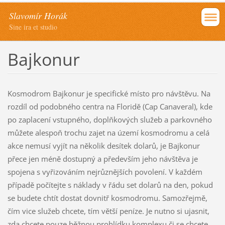
Slavomír Horák
Sine ira et studio
Bajkonur
Kosmodrom Bajkonur je specifické místo pro návštěvu. Na
rozdíl od podobného centra na Floridě (Cap Canaveral), kde
po zaplacení vstupného, doplňkových služeb a parkovného
můžete alespoň trochu zajet na území kosmodromu a celá
akce nemusí vyjít na několik desítek dolarů, je Bajkonur
přece jen méně dostupný a především jeho návštěva je
spojena s vyřizováním nejrůznějších povolení. V každém
případě počítejte s náklady v řádu set dolarů na den, pokud
se budete chtít dostat dovnitř kosmodromu. Samozřejmě,
čím vice služeb chcete, tím větší peníze. Je nutno si ujasnit,
zda chcete pouze běžnou prohlídku komplexu či se chcete