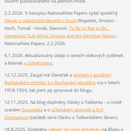
souhrn publikovaného na jednom místě.
2.2.2026. V časopisu Nationalities Papers vyšel společný
článek o subetnické identitě v Gruzii
(Kopeček, Vincenc -
Hoch, Tomáš - Horák, Slavomír:
To Be or Not to Be…
Georgians? Sub-Ethnic Groups and the Georgian Nation
.
Nationalities Papers, 2.2.2026.
6.1.2026. Aktualizovány údaje o cenách vlakových jizdenek
a letenek
v Uzbekistánu
.
12.12.2025. Zaujal mě článeček o
slonech v pozdním
Bucharském emirátu a v Bucharské republice
cca v letech
1918-1924, tak jsem jej zpracoval do blogu.
12.11.2025. Na blog doplněny články o Taškentu - o místě
zvaném
Gospitalka
a o
učitelském semináři a N.P.
Ostroumovi
(začátek série článku o Taškentském Skveru.
18.8.2025. Doplněny
odkazy na nové příspěvky
na Blogu o