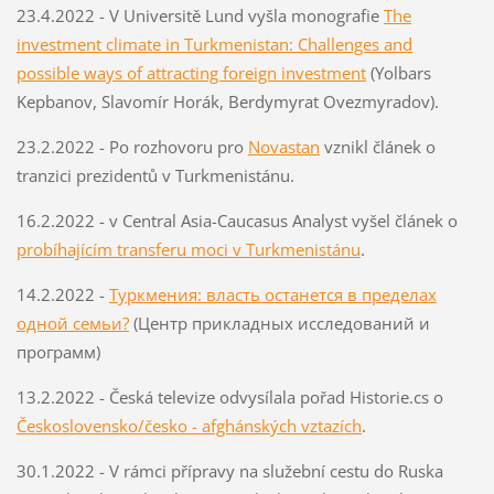
23.4.2022 - V Universitě Lund vyšla monografie
The
investment climate in Turkmenistan: Challenges and
possible ways of attracting foreign investment
(Yolbars
Kepbanov, Slavomír Horák, Berdymyrat Ovezmyradov).
23.2.2022 - Po rozhovoru pro
Novastan
vznikl článek o
tranzici prezidentů v Turkmenistánu.
16.2.2022 - v Central Asia-Caucasus Analyst vyšel článek o
probíhajícím transferu moci v Turkmenistánu
.
14.2.2022 -
Туркмения: власть останется в пределах
одной семьи?
(Центр прикладных исследований и
программ)
13.2.2022 - Česká televize odvysílala pořad Historie.cs o
Československo/česko - afghánských vztazích
.
30.1.2022 - V rámci přípravy na služební cestu do Ruska