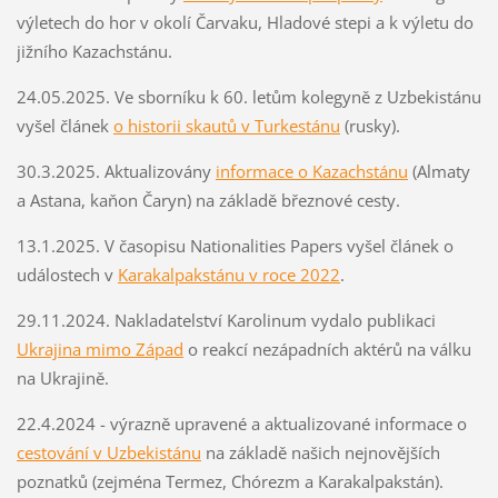
výletech do hor v okolí Čarvaku, Hladové stepi a k výletu do
jižního Kazachstánu.
24.05.2025. Ve sborníku k 60. letům kolegyně z Uzbekistánu
vyšel článek
o historii skautů v Turkestánu
(rusky).
30.3.2025. Aktualizovány
informace o Kazachstánu
(Almaty
a Astana, kaňon Čaryn) na základě březnové cesty.
13.1.2025. V časopisu Nationalities Papers vyšel článek o
událostech v
Karakalpakstánu v roce 2022
.
29.11.2024. Nakladatelství Karolinum vydalo publikaci
Ukrajina mimo Západ
o reakcí nezápadních aktérů na válku
na Ukrajině.
22.4.2024 - výrazně upravené a aktualizované informace o
cestování v Uzbekistánu
na základě našich nejnovějších
poznatků (zejména Termez, Chórezm a Karakalpakstán).