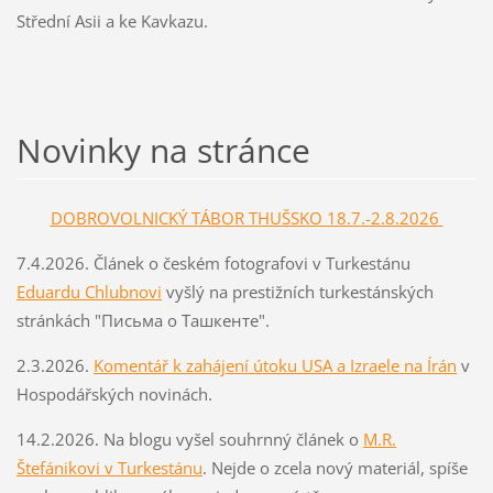
Střední Asii a ke Kavkazu.
Novinky na stránce
DOBROVOLNICKÝ TÁBOR THUŠSKO 18.7.-2.8.2026
7.4.2026. Článek o českém fotografovi v Turkestánu
Eduardu Chlubnovi
vyšlý na prestižních turkestánských
stránkách "Письма о Ташкенте".
2.3.2026.
Komentář k zahájení útoku USA a Izraele na Írán
v
Hospodářských novinách.
14.2.2026. Na blogu vyšel souhrnný článek o
M.R.
Štefánikovi v Turkestánu
. Nejde o zcela nový materiál, spíše