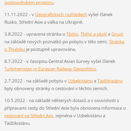
postsovětském prostoru
.
11.11.2022 - v
Geografických rozhledech
vyšel článek
Rusko, Střední Asie a válka na Ukrajině.
3.8.2022 - upravena stránka o
Tbilisi
,
Tbilisi a okolí
a
Gruzii
na základě nových poznatků po pobytu v této zemi.
Stránka
o Thušsku
je postupně upravována.
8.7.2022 - v časopisu Central Asian Survey vyšel článek
Turkmenistan in Eurasian Railway Geopolitics
.
2.7.2022 - na základě pobytu v
Uzbekistánu
a
Tádžikistánu
byly obnoveny stránky o cestování v těchto zemích.
10.5.2022 - na základě některých dotazů a v souvislosti s
přípravami cesty do Střední Asie byla obnovena informace o
cestování ve Střední Asii
, zejména v Uzbekistánu a
Tádžikistánu.