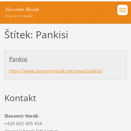
Slavomír Horák
Sine ira et studio
Štítek: Pankisi
Pankisi
https://www.slavomirhorak.net/news/pankisi/
Kontakt
Slavomír Horák
+420 602 495 454
slavomir.horak [at] post.cz